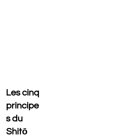
Les cinq
principe
s du
Shitō