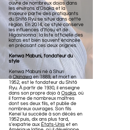
ouvre de nombreux dojos dans
les environs d'Osaka et la
majeure partie des pratiquants
du Shitō Ryu se situe dans cette
région. En 2014, ce style conserve
les influences d'Itosu et de
Higashionna : la liste officielle des
katas est bien souvent énoncée
en précisant ces deux origines.
Kenwa Mabuni, fondateur du
style
Kenwa Mabuni né à Shuri
à
Okinawa
en 1889, et mort en
1952, est le fondateur du Shitō
Ryu. À partir de 1930, il enseigne
dans son propre dojo à
Osaka
, où
il forme de nombreux maîtres
dont ses deux fils, et publie de
nombreux ouvrages. Son fils
Keneï lui succède à son décès en
1952 puis, dix ans plus tard,
s'expatrie aux
États-Unis
et en
Amérique latine, où il développe