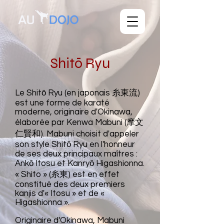
Shitō Ryu
Le Shitō Ryu (en japonais 糸東流)
est une forme de karaté
moderne, originaire d'Okinawa,
élaborée par Kenwa Mabuni (摩文
仁賢和). Mabuni choisit d'appeler
son style Shitō Ryu en l'honneur
de ses deux principaux maîtres :
Ankō Itosu et Kanryō Higashionna.
« Shito » (糸東) est en effet
constitué des deux premiers
kanjis d'« Itosu » et de «
Higashionna ».
Originaire d'Okinawa, Mabuni