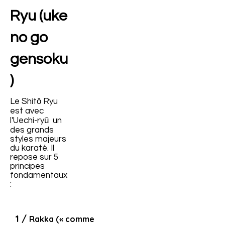
Ryu (uke
no go
gensoku
)
Le Shitō Ryu
est avec
l'Uechi-ryū un
des grands
styles majeurs
du karaté. Il
repose sur 5
principes
fondamentaux
:
1 /
Rakka (« comme