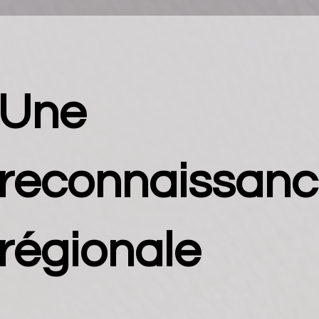
Une
reconnaissan
régionale