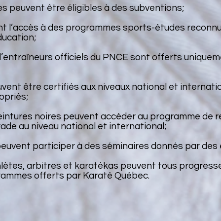
es peuvent être éligibles à des subventions;
t l’accès à des programmes sports-études reconnus
ducation;
 d’entraîneurs officiels du PNCE sont offerts unique
vent être certifiés aux niveaux national et internati
opriés;
intures noires peuvent accéder au programme de 
rade au niveau national et international;
euvent participer à des séminaires donnés par des 
hlètes, arbitres et karatékas peuvent tous progress
rammes offerts par Karaté Québec.