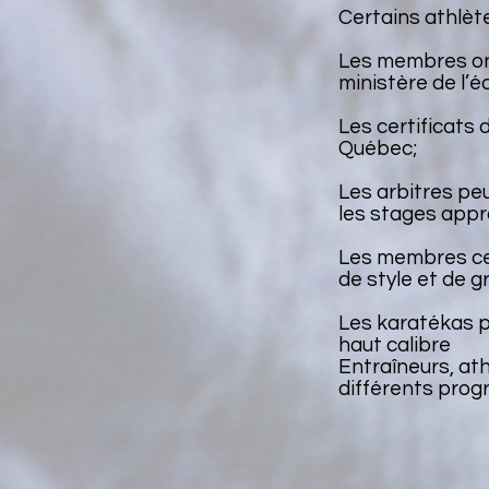
Certains athlèt
Les membres on
ministère de l’é
Les certificats
Québec;
Les arbitres peu
les stages appr
Les membres ce
de style et de g
Les karatékas p
haut calibre
Entraîneurs, at
différents prog