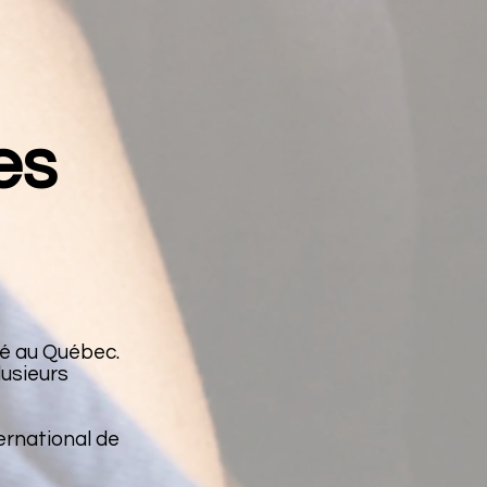
es
até au Québec.
lusieurs
ternational de