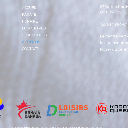
8700, rue Hardy
ACCUEIL
Qc H8N 1S2
KARATÉ
HORAIRE
Tél. 514 394-0
LES CENTRES
G. DE PHOTOS
Le centre se tr
A PROPOS
le stationnemen
CONTACT
Rossy au cent