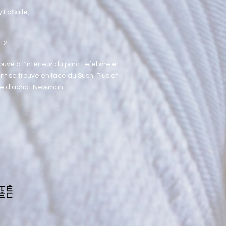
 LaSalle,
412
ouve à l'intérieur du parc Lefebvre et
t se trouve en face du Sushi Plus et
re d'achat Newman.