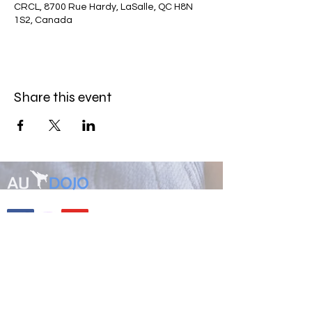
CRCL, 8700 Rue Hardy, LaSalle, QC H8N
1S2, Canada
Share this event
AUDOJO LASALLE
8700, rue Hardy LaSalle,
Qc H8N 1S2
Privacy policy