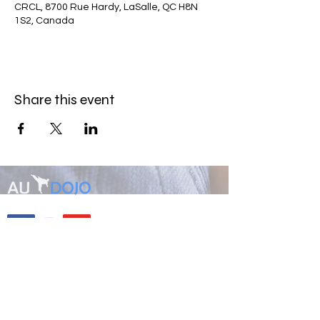
CRCL, 8700 Rue Hardy, LaSalle, QC H8N
1S2, Canada
Share this event
AUDOJO LASALLE
8700, rue Hardy LaSalle,
Qc H8N 1S2
Privacy policy